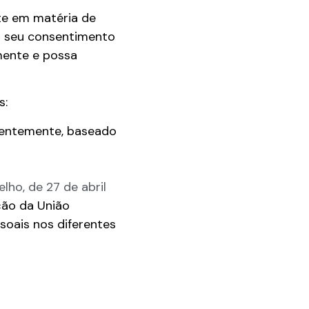
te em matéria de
o seu consentimento
mente e possa
s:
centemente, baseado
ho, de 27 de abril
ção da União
oais nos diferentes