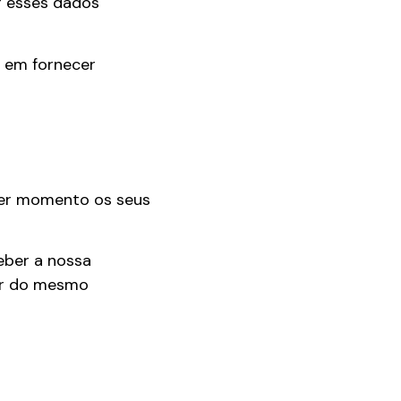
r esses dados
a em fornecer
uer momento os seus
eber a nossa
tir do mesmo