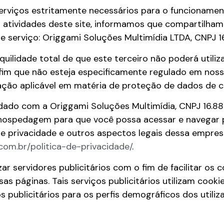
erviços estritamente necessários para o funcionamen
 atividades deste site, informamos que compartilha
e serviço: Origgami Soluções Multimídia LTDA, CNPJ 
quilidade total de que este terceiro não poderá utili
fim que não esteja especificamente regulado em noss
ação aplicável em matéria de proteção de dados de c
edado com a Origgami Soluções Multimídia, CNPJ 16.8
 hospedagem para que você possa acessar e navegar p
 de privacidade e outros aspectos legais dessa empre
.com.br/politica-de-privacidade/
.
zar servidores publicitários com o fim de facilitar os
s páginas. Tais serviços publicitários utilizam cook
 publicitários para os perfis demográficos dos utiliz