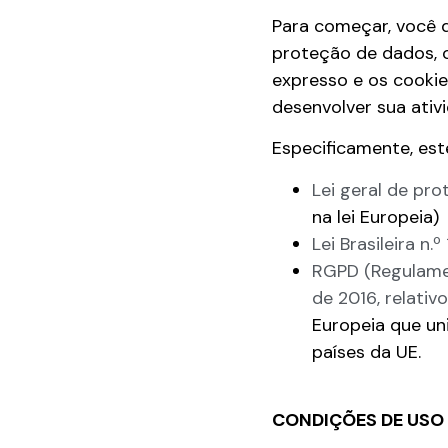
Para começar, você d
proteção de dados, 
expresso e os cookie
desenvolver sua ativ
Especificamente, est
Lei geral de pr
na lei Europeia)
Lei Brasileira n.
RGPD (Regulamen
de 2016, relativ
Europeia que un
países da UE.
CONDIÇÕES DE USO