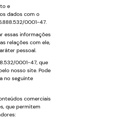
to e
mos dados com o
16.888.532/0001-47.
zar essas informações
as relações com ele,
aráter pessoal.
88.532/0001-47, que
elo nosso site. Pode
sa no seguinte
 conteúdos comerciais
ies, que permitem
adores: