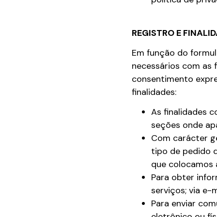
REGISTRO E FINALI
Em função do formulá
necessários com as f
consentimento expre
finalidades:
As finalidades 
seções onde apa
Com carácter ge
tipo de pedido 
que colocamos à
Para obter info
serviços; via e-
Para enviar com
eletrônico ou fí