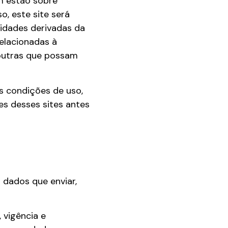
em estão sobre
, este site será
lidades derivadas da
elacionadas à
 outras que possam
s condições de uso,
es desses sites antes
 dados que enviar,
 vigência e